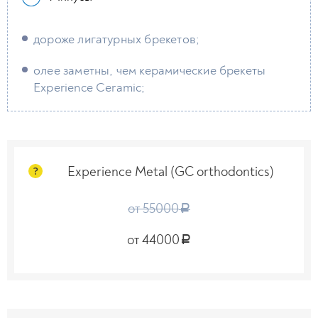
дороже лигатурных брекетов;
олее заметны, чем керамические брекеты
Experience Ceramic;
Experience Metal (GC orthodontics)
?
от 55000
a
от 44000
a