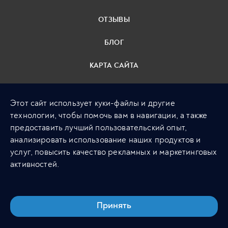
ОТЗЫВЫ
БЛОГ
КАРТА САЙТА
ПОЛИТИКА
Этот сайт использует куки-файлы и другие
КОНФИДЕНЦИАЛЬНОСТИ
технологии, чтобы помочь вам в навигации, а также
предоставить лучший пользовательский опыт,
+ 7 (495) 789 20 05
анализировать использование наших продуктов и
Москва, Лялин Переулок,
услуг, повысить качество рекламных и маркетинговых
Дом 3, Стр. 4
активностей.
Принять