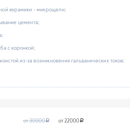
ной керамики - микрощели;
ывание цемента;
а;
ба с коронкой;
лизистой из-за возникновения гальванических токов;
от 30000
от 22000
a
a