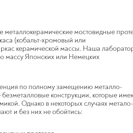
же металлокерамические мостовидные прот
ркаса (кобальт-хромовый или
аркас керамической массы. Наша лаборато
ую массу Японских или Немецких
денция по полному замещению металло-
 безметалловые конструкции, которые име
икой. Однако в некоторых случаях метало
ают и без них не обойтись: