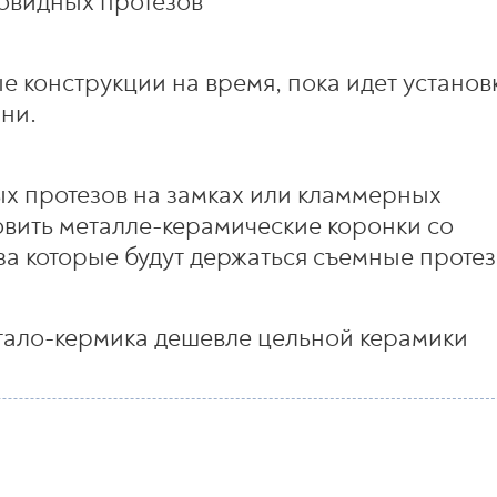
товидных протезов
 конструкции на время, пока идет установ
ни.
ых протезов на замках или кламмерных
овить металле-керамические коронки со
а которые будут держаться съемные протез
метало-кермика дешевле цельной керамики