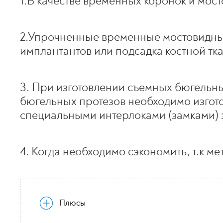
1.В качестве временных коронок и мос
2.Упрочненные временные мостовидные
имплантантов или подсадка костной тка
3. При изготовлении съемных бюгельн
бюгельных протезов необходимо изгот
специальными интерлоками (замками) з
4. Когда необходимо сэкономить, т.к 
Плюсы