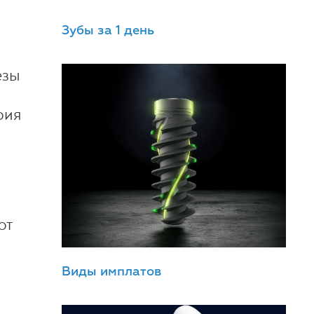
Зубы за 1 день
езы
рия
ют
-
Виды имплатов