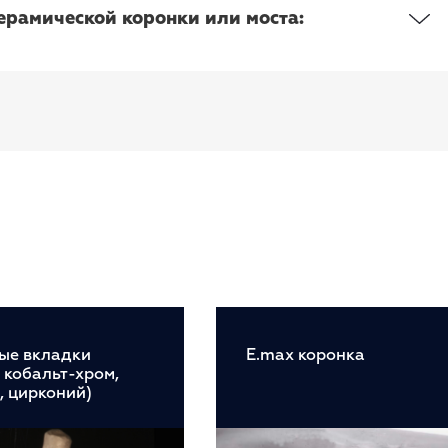
ерамической коронки или моста:
ые вкладки
E.max коронка
, кобальт-хром,
, цирконий)