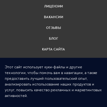
ЛИЦЕНЗИИ
ВАКАНСИИ
ОТЗЫВЫ
БЛОГ
КАРТА САЙТА
ПОЛИТИКА
Этот сайт использует куки-файлы и другие
КОНФИДЕНЦИАЛЬНОСТИ
технологии, чтобы помочь вам в навигации, а также
предоставить лучший пользовательский опыт,
+ 7 (495) 789 20 05
анализировать использование наших продуктов и
Москва, Лялин Переулок,
услуг, повысить качество рекламных и маркетинговых
Дом 3, Стр. 4
активностей.