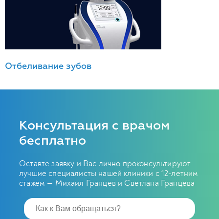
Отбеливание зубов
Консультация с врачом
бесплатно
Оставте заявку и Вас лично проконсультируют
лучшие специалисты нашей клиники с 12-летним
стажем — Михаил Гранцев и Светлана Гранцева