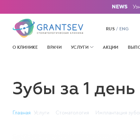
Уз
NEWS
/
RUS
ENG
О КЛИНИКЕ
ВРАЧИ
УСЛУГИ
АКЦИИ
ВЫПО
Зубы за 1 день
Главная
Услуги
Стоматология
Имплантация зубо