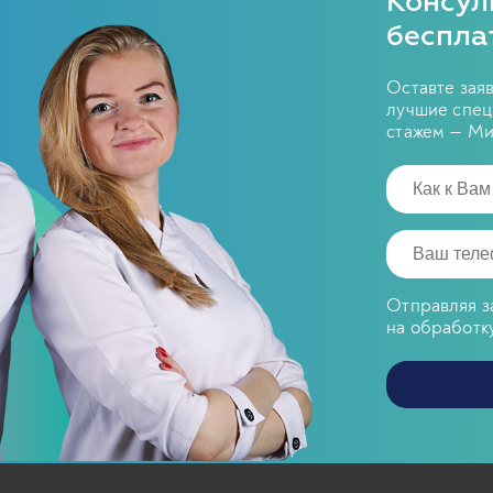
Консул
беспла
Оставте зая
лучшие спец
стажем — Ми
Отправляя з
на обработк