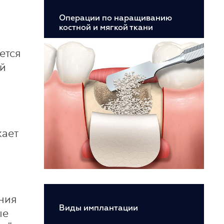
Операции по наращиванию
костной и мягкой ткани
ется
ий
жает
ния
Виды имплантации
ые