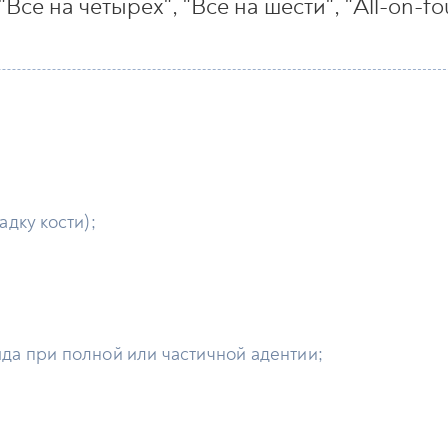
сё на четырёх", "Всё на шести", "All-on-fou
дку кости);
да при полной или частичной адентии;