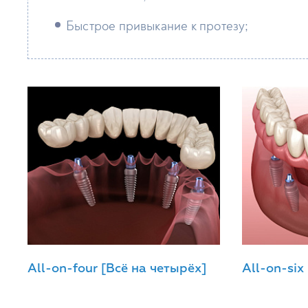
Быстрое привыкание к протезу;
All-on-four [Всё на четырёх]
All-on-six