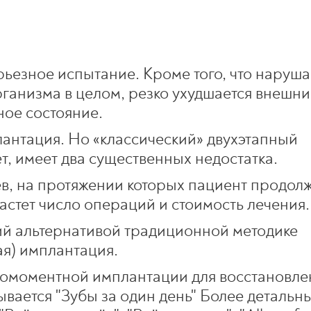
рьезное испытание. Кроме того, что наруша
ганизма в целом, резко ухудшается внешн
ное состояние.
антация. Но «классический» двухэтапный
ет, имеет два существенных недостатка.
ев, на протяжении которых пациент продол
астет число операций и стоимость лечения.
й альтернативой традиционной методике
я) имплантация.
номоментной имплантации для восстановле
ывается "Зубы за один день" Более детальн