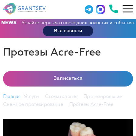
Узнайте первым о последних новостях и событиях
NEWS
Все новости
Протезы Acre-Free
Записаться
Главная
Услуги
Стоматология
Протезирование
Съемное протезирование
Протезы Acre-Free