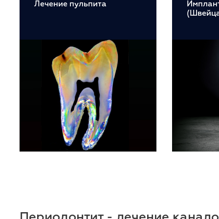
Лечение пульпита
Имплан
(Швейц
Периодонтит - лечение каналов