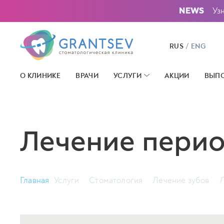
Уз
NEWS
/
RUS
ENG
О КЛИНИКЕ
ВРАЧИ
УСЛУГИ
АКЦИИ
ВЫПО
Лечение пери
Главная
Услуги
Стоматология
Лечение зубов
Л