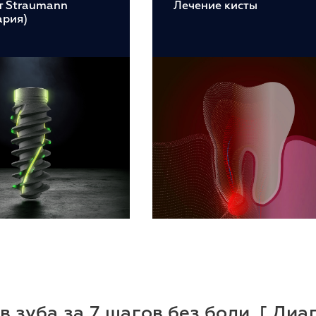
т Straumann
Лечение кисты
ария)
 зуба за 7 шагов без боли. [ Диа